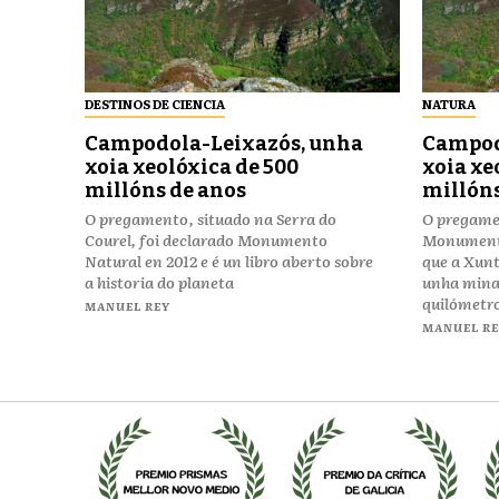
DESTINOS DE CIENCIA
NATURA
Campodola-Leixazós, unha
Campod
xoia xeolóxica de 500
xoia xe
millóns de anos
millóns
O pregamento, situado na Serra do
O pregame
Courel, foi declarado Monumento
Monumento
Natural en 2012 e é un libro aberto sobre
que a Xunt
a historia do planeta
unha mina 
quilómetr
MANUEL REY
MANUEL R