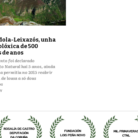
ola-Leixazós, unha
olóxica de 500
 de anos
nto foi declarado
 Natural hai 5 anos, aínda
a permitiu no 2015 reabrir
de lousa a só dous
os
EY