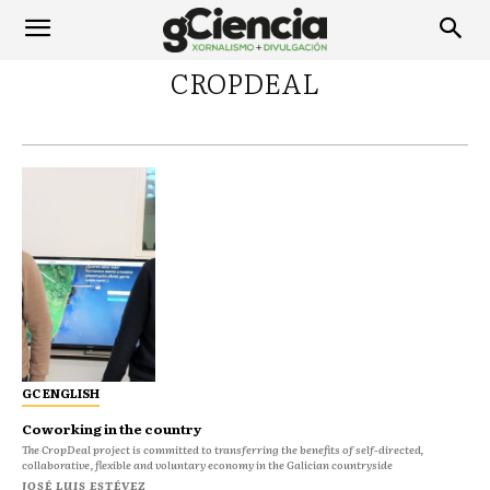
CROPDEAL
GC ENGLISH
Coworking in the country
The CropDeal project is committed to transferring the benefits of self-directed,
collaborative, flexible and voluntary economy in the Galician countryside
JOSÉ LUIS ESTÉVEZ