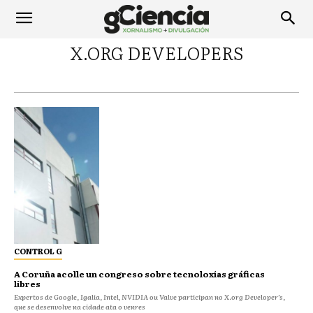
X.ORG DEVELOPERS
CONTROL G
A Coruña acolle un congreso sobre tecnoloxías gráficas
libres
Expertos de Google, Igalia, Intel, NVIDIA ou Valve participan no X.org Developer’s,
que se desenvolve na cidade ata o venres