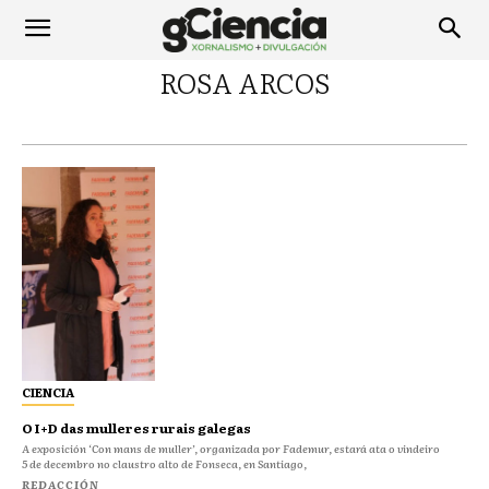
ROSA ARCOS
CIENCIA
O I+D das mulleres rurais galegas
A exposición ‘Con mans de muller’, organizada por Fademur, estará ata o vindeiro
5 de decembro no claustro alto de Fonseca, en Santiago,
REDACCIÓN