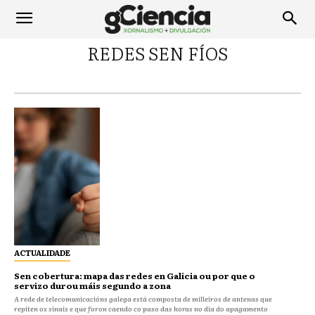
REDES SEN FÍOS
ACTUALIDADE
Sen cobertura: mapa das redes en Galicia ou por que o
servizo durou máis segundo a zona
A rede de telecomunicacións galega está composta de milleiros de antenas que
repiten os sinais e que foron caendo co paso das horas no día do apagamento