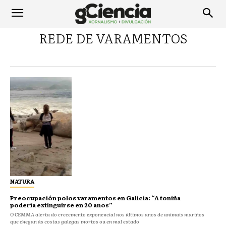
REDE DE VARAMENTOS
NATURA
Preocupación polos varamentos en Galicia: “A toniña
podería extinguirse en 20 anos”
O CEMMA alerta do crecemento exponencial nos últimos anos de animais mariños
que chegan ás costas galegas mortos ou en mal estado