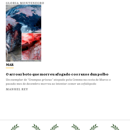
GLORIA MONTENEGRO
MAR
O arroaz boto que morreu afogado cos raxos dun polbo
Un exemplar de "Grampus griseus" atopado pola Cemma na costa de Muros o
pasado mes de decembro morreu ao intentar comer un cefalópodo
MANUEL REY