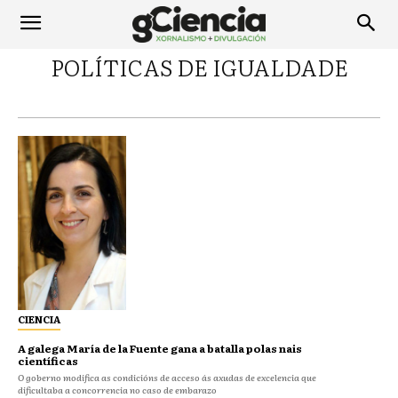
POLÍTICAS DE IGUALDADE
CIENCIA
A galega María de la Fuente gana a batalla polas nais
científicas
O goberno modifica as condicións de acceso ás axudas de excelencia que
dificultaba a concorrencia no caso de embarazo