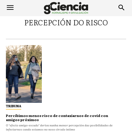
PERCEPCIÓN DO RISCO
TRIBUNA
Percibimos menos risco de contaxiarnos de covid con
amigos próximos
O "efecto amigo-escudo" deriva nunha menor percepción das posibilidades de
infectarnos cando estamos no noso círculo íntimo