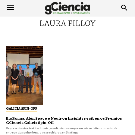
LAURA FILLOY
GALICIA SPIN-OFF
BioFarma, Alén Space e Neutron Insights reciben os Premios
GCiencia Galicia Spin-Off
Representantes institucionais, académicos e empresariais asistiron ao acto de
entrega dos galardóns, que se celebrou en Santiago