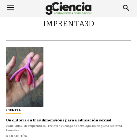
IMPRENTA3D
CIENCIA
Un clítoris en tres dimensións para a educación sexual
Juan Callón, de Imprenta 3D, recibiu o encargo da sexóloga santiaguesa Martina
González
REDACCIÓN