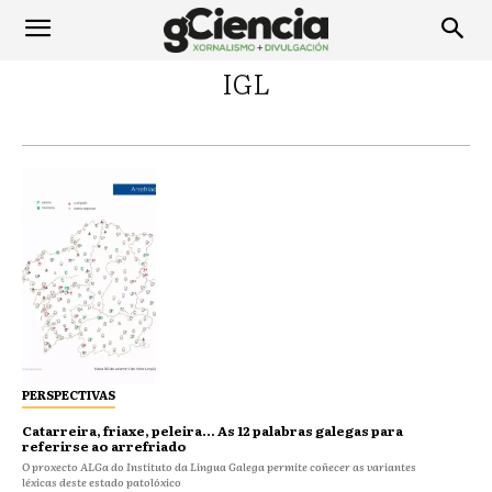
IGL
PERSPECTIVAS
Catarreira, friaxe, peleira… As 12 palabras galegas para
referirse ao arrefriado
O proxecto ALGa do Instituto da Lingua Galega permite coñecer as variantes
léxicas deste estado patolóxico