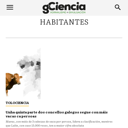
HABITANTES
TOLOCIENCIA
Unha quinta parte dos concellos galegos segue con máis
vacas ca persoas
Muras, con máis de 5 cabezas de vaca por persoa, lidera a clasificación, mentres
que Lalín, con case 15.000 reses, ten a maior cifra absoluta