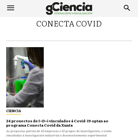
CONECTA COVID
CIENCIA
24 proxectos de I+D+i vinculados á Covid-19 optan ao
programa Conecta Covid da Xunta
As propostas parten de 45 empresas e 10 grupos de investigación, e están
vinculadas á investigación industrial e desenvolvemento experimental