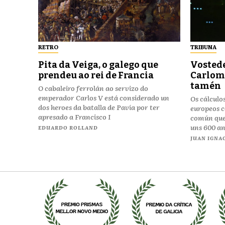
RETRO
TRIBUNA
Pita da Veiga, o galego que
Vostede
prendeu ao rei de Francia
Carloma
tamén
O cabaleiro ferrolán ao servizo do
emperador Carlos V está considerado un
Os cálculo
dos heroes da batalla de Pavía por ter
europeos 
apresado a Francisco I
común que
uns 600 a
EDUARDO ROLLAND
JUAN IGNAC