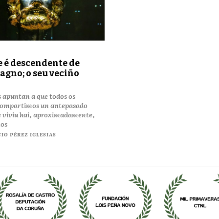
 é descendente de
gno; o seu veciño
s apuntan a que todos os
compartimos un antepasado
 viviu hai, aproximadamente,
nos
IO PÉREZ IGLESIAS