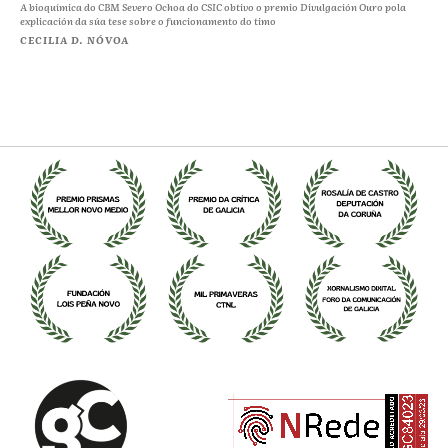
A bioquímica do CBM Severo Ochoa do CSIC obtivo o premio Divulgación Ouro pola
explicación da súa tese sobre o funcionamento do timo
CECILIA D. NÓVOA