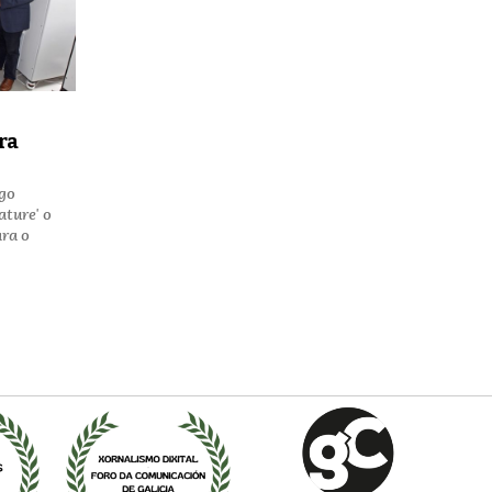
ra
igo
ature' o
ara o