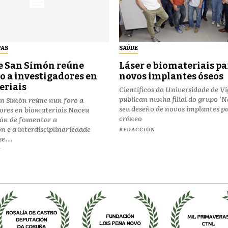
VAS
SAÚDE
de San Simón reúne
Láser e biomateriais pa
o a investigadores en
novos implantes óseos
eriais
Científicos da Universidade de V
publican nunha filial do grupo 'N
San Simón reúne nun foro a
seu deseño de novos implantes p
ores en biomateriais Naceu
cráneo
ión de fomentar a
n e a interdisciplinariedade
REDACCIÓN
e...
N