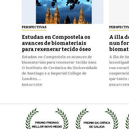
PERSPECTIVAS
PERSPECTI
Estudan en Compostela os
A illa 
avances de biomateriais
nun for
para rexenerar tecido óseo
biomat
Estudan en Compostela os avances de
A illa de 
biomateriais para rexenerar tecido óseo
investigad
O Instituto de Cerámica da Universidade
coa vocac
de Santiago e o Imperial College de
cooperació
Londres...
que tanto s
REDACCIÓN
REDACCIÓ