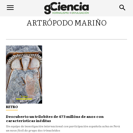
ARTRÓPODO MARIÑO
RETRO
Descuberto un trilobites de 473 millóns de anos con
características inéditas
Un equipo de invesitgación internacional con participación española acha en Perú
un novo fósil do grupo dos trinucleidos