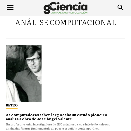
ANÁLISE COMPUTACIONAL
RETRO
As computadoras saben ler poesía: un estudo pioneiro
analiza a obra de José Ángel Valente
Un profesor e unha investigadora da USC estudan o rico e intrépido universo
dunha das figuras fundamentais da poesía española contemporánea