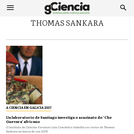
THOMAS SANKARA
A CIENCIA EN GALICIA 2017
Un laboratorio de Santiago investiga o asasinato do ‘Che
Guevara’ africano
O Instituto de Ciencias Forenses Luis Concheiro traballa cos restos de Thomas
Sankara na busca do seu ADN