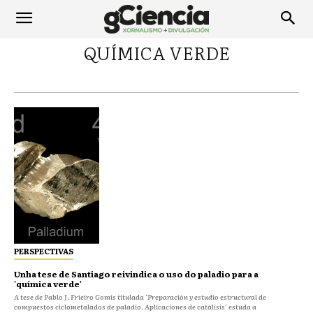
QUÍMICA VERDE
PERSPECTIVAS
Unha tese de Santiago reivindica o uso do paladio para a
'química verde'
A tese de Pablo J. Frieiro Gomis titulada ‘Preparación y estudio estructural de
compuestos ciclometalados de paladio. Aplicaciones de catálisis’ estuda a