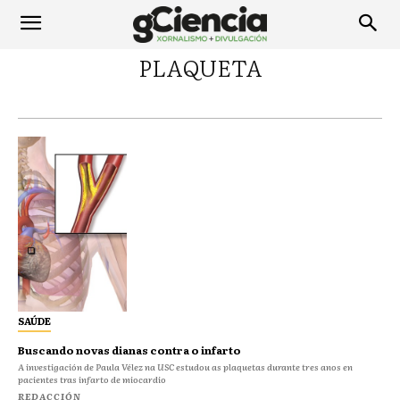
PLAQUETA
SAÚDE
Buscando novas dianas contra o infarto
A investigación de Paula Vélez na USC estudou as plaquetas durante tres anos en
pacientes tras infarto de miocardio
REDACCIÓN