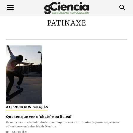
PATINAXE
A CIENCIA DOS PORQUÉS
Que ten que ver o ‘skate’ coa física?
Os movementos de habilidade do monopatín son un libro aberto para comprender
o funcionamento das leis de Newton
REDACCIÓN