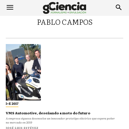
PABLO CAMPOS
I+E 2017
VMS Automotive, deseñando a moto do futuro
A empresa viguesa desenvolve un innovador prototipo eléctrico que espera poñer
no mercado en 2019
JOSÉ LUIS ESTÉVEZ