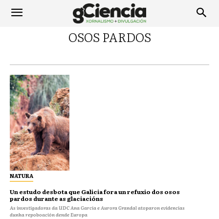
OSOS PARDOS
NATURA
Un estudo desbota que Galicia fora un refuxio dos osos
pardos durante as glaciacións
As investigadoras da UDC Ana García e Aurora Grandal atoparon evidencias
dunha repoboación dende Europa