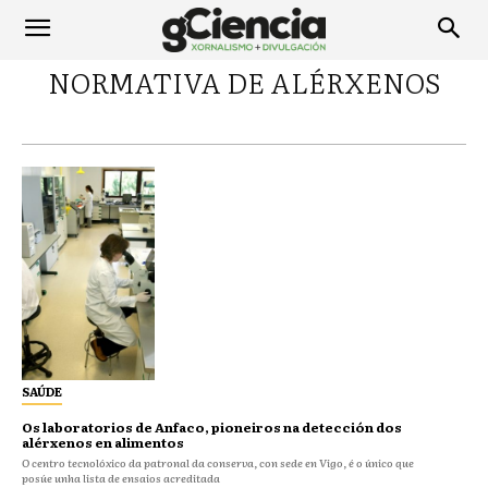
NORMATIVA DE ALÉRXENOS
SAÚDE
Os laboratorios de Anfaco, pioneiros na detección dos
alérxenos en alimentos
O centro tecnolóxico da patronal da conserva, con sede en Vigo, é o único que
posúe unha lista de ensaios acreditada