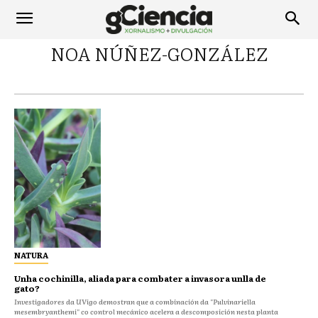
NOA NÚÑEZ-GONZÁLEZ
NATURA
Unha cochinilla, aliada para combater a invasora unlla de
gato?
Investigadores da UVigo demostran que a combinación da "Pulvinariella
mesembryanthemi" co control mecánico acelera a descomposición nesta planta