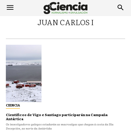
JUAN CARLOS I
CIENCIA
Científicos de Vigo e Santiago participarán na Campaña
Antártica
Os investigadores galegos estudarán as macroalgas que chegan á costa da Illa
Decepción, ao norte da Antártida