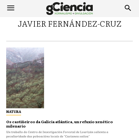
JAVIER FERNÁNDEZ-CRUZ
NATURA
Os castiñeiros da Galicia atlántica, un refuxio xenético
milenario
Un traballo do Centro de Investigación Forestal de Lourizán salienta a
peculiaridade das poboacións locais de "Castanea sativa"