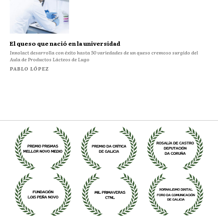
El queso que nació en la universidad
Innolact desarrolla con éxito hasta 50 variedades de un queso cremoso surgido del
Aula de Productos Lácteos de Lugo
PABLO LÓPEZ