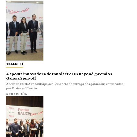
TALENTO
A aposta innovadora de Innolact e HG Beyond, premios
Galicia Spin-off
A sede de FEUGA en Santiago acolleu o acto de entrega dos galardóns convocados
por Pastor e GCiencia
REDACCIÓN