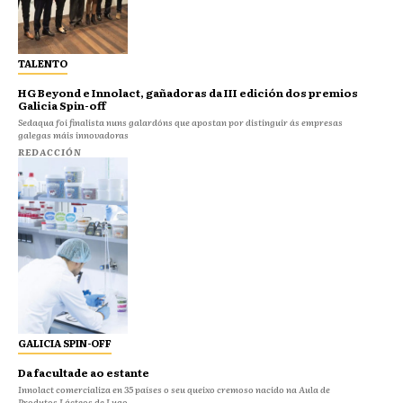
TALENTO
HG Beyond e Innolact, gañadoras da III edición dos premios
Galicia Spin-off
Sedaqua foi finalista nuns galardóns que apostan por distinguir ás empresas
galegas máis innovadoras
REDACCIÓN
GALICIA SPIN-OFF
Da facultade ao estante
Innolact comercializa en 35 países o seu queixo cremoso nacido na Aula de
Produtos Lácteos de Lugo