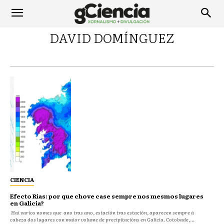
DAVID DOMÍNGUEZ
CIENCIA
Efecto Rías: por que chove case sempre nos mesmos lugares
en Galicia?
Hai varios nomes que ano tras ano, estación tras estación, aparecen sempre á
cabeza dos lugares con maior volume de precipitacións en Galicia. Cotobade,...